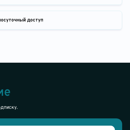
лосуточный доступ
ие
одписку.