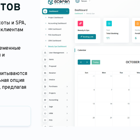
тов
соты и SPA,
 клиентам
ременные
 и
учитываются
ьная опция
, предлагая