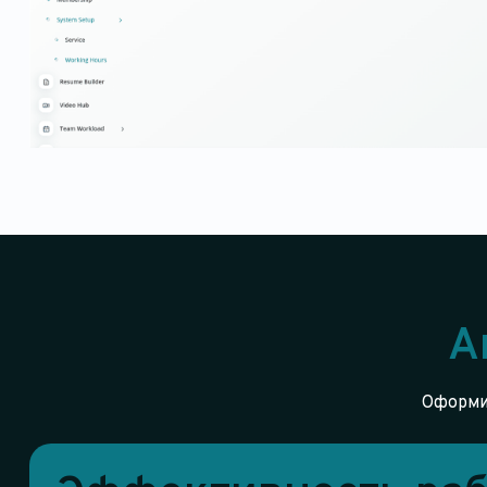
А
Оформит