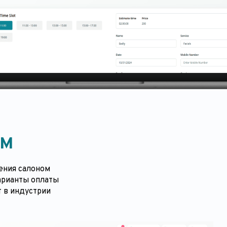
ом
ения салоном
арианты оплаты
 в индустрии