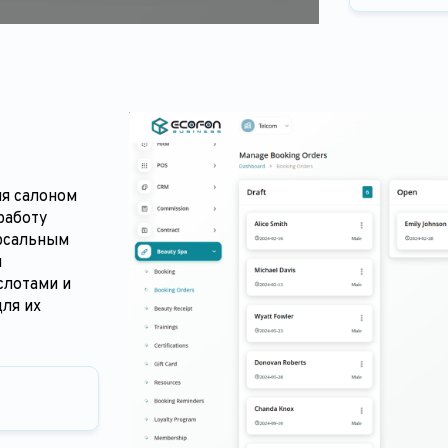
я салоном
работу
ерсальным
ы
слотами и
ля их