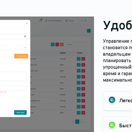
Удоб
Управление 
становится 
владельцам 
планировать 
упрощенный 
время и гара
максимально
Легк
Быст