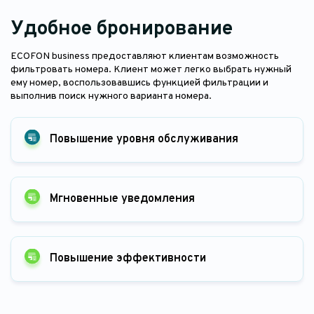
Удобное бронирование
ECOFON business
предоставляют
клиентам
возможность
фильтровать
номера
.
Клиент
может
легко
выбрать
нужный
ему
номер
,
воспользовавшись
функцией
фильтрации
и
выполнив
поиск
нужного
варианта
номера
.
Повышение уровня обслуживания
Мгновенные уведомления
Повышение эффективности