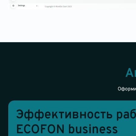
А
Оформит
Эффективность раб
ECOFON business