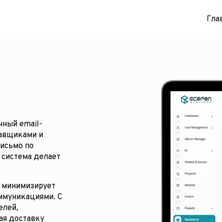
Гла
чный email-
тавщиками и
письмо по
 система делает
и минимизирует
ммуникациями. С
елей,
ая доставку