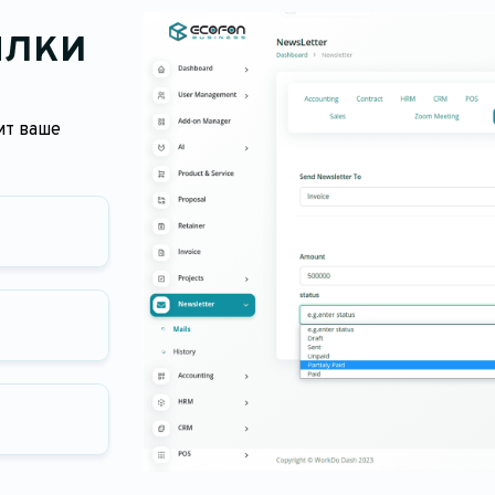
ылки
ит ваше