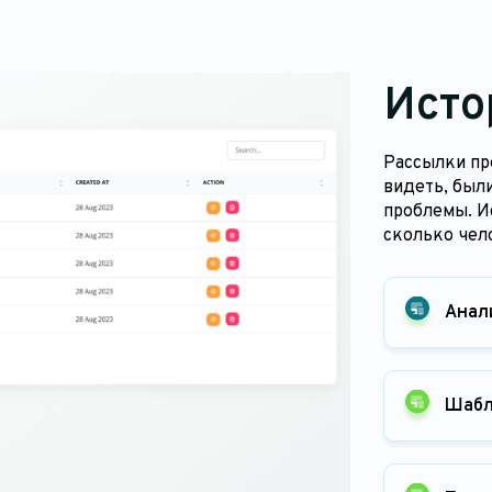
Исто
Рассылки пр
видеть, был
проблемы. И
сколько чело
Анал
Шабл