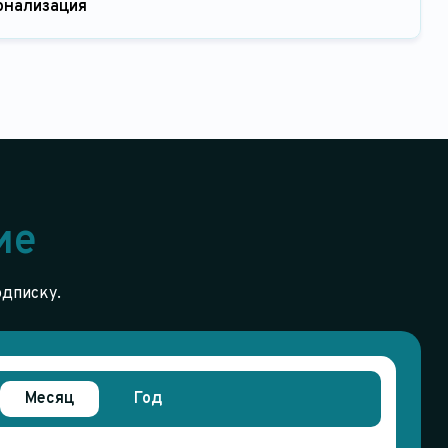
онализация
ие
одписку.
Месяц
Год