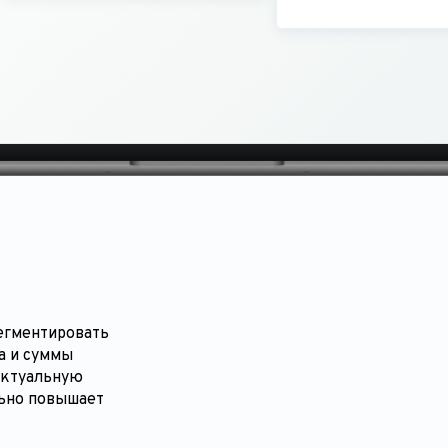
егментировать
а и суммы
актуальную
льно повышает