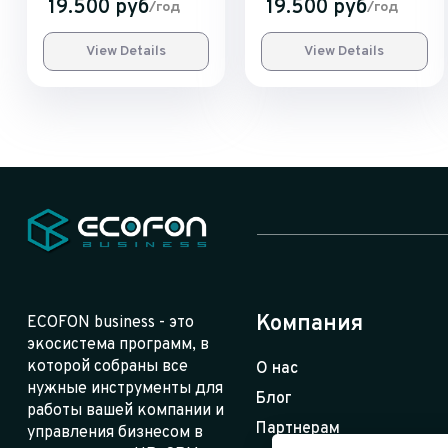
19.500 руб
19.500 руб
/год
/год
View Details
View Details
Компания
ECOFON business - это
экосистема программ, в
которой собраны все
О нас
нужные инструменты для
Блог
работы вашей компании и
Партнерам
управления бизнесом в