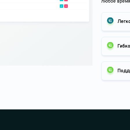
любое время
Легк
Гибк
Подд