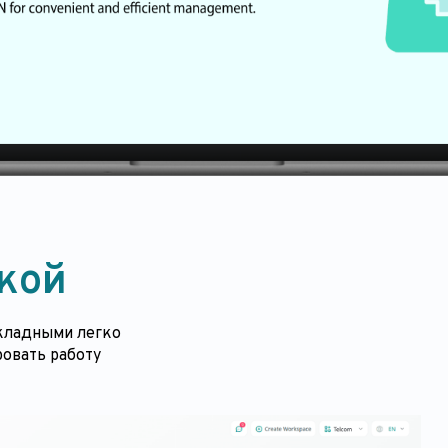
кой
акладными легко
овать работу