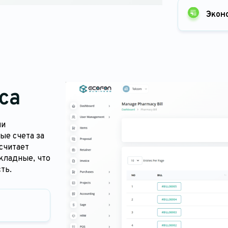
Экон
са
ми
ые счета за
 считает
кладные, что
ть.