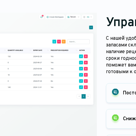
Упра
С нашей удо
запасами ск
наличие рец
сроки годнос
поможет вам
готовыми к 
Пост
Сниж