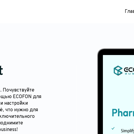
Гла
t
. Почувствуйте
мощью ECOFON для
 и настройки
ё, что нужно для
сключительного
 поднимите
usiness!